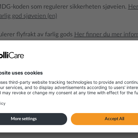
MDG-koden som regulerer sikkerheten sjøveien.
Her
arlig god sjøveien (en)
lerer flyfrakt av farlig gods
Her finner du mer infor
Jon Marsteintrædet
HSEQ Manager Projects & Logistics
+47 236 28 080
+47 980 06 913
Mail
LinkedIn