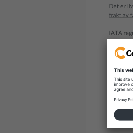
Det er I
frakt av f
IATA regu