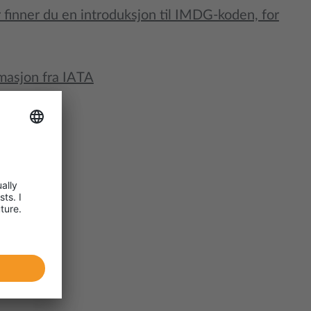
 finner du en introduksjon til IMDG-koden, for
masjon fra IATA