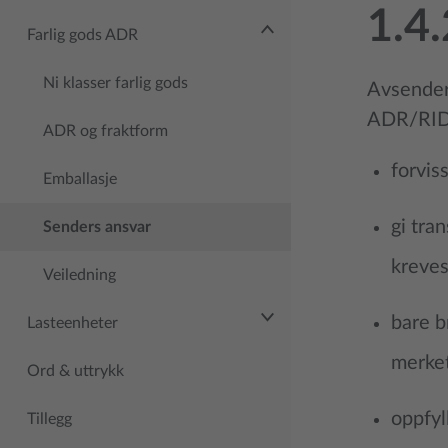
1.4.
Farlig gods ADR
Ni klasser farlig gods
Avsender 
ADR/RID. 
ADR og fraktform
forvis
Emballasje
gi tra
Senders ansvar
kreves
Veiledning
bare b
Lasteenheter
merket
Ord & uttrykk
oppfyl
Tillegg