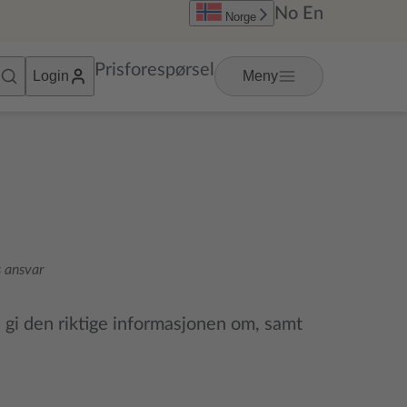
No
En
Norge
Prisforespørsel
Login
Meny
 ansvar
å gi den riktige informasjonen om, samt