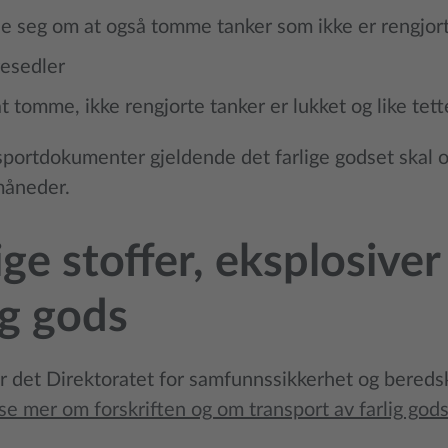
se seg om at også tomme tanker som ikke er rengjort
resedler
t tomme, ikke rengjorte tanker er lukket og like tet
sportdokumenter gjeldende det farlige godset skal 
måneder.
ige stoffer, eksplosive
ig gods
r det Direktoratet for samfunnssikkerhet og bereds
se mer om forskriften og om transport av farlig gods