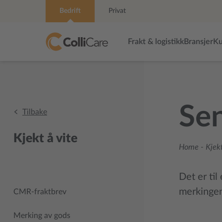
Bedrift
Privat
Frakt & logistikk
Bransjer
Ku
Sen
Tilbake
Kjekt å vite
Home
-
Kjekt
Det er til
merkingen
CMR-fraktbrev
Merking av gods