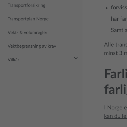
Transportforsikring
forvis
har fa
Transportplan Norge
Samt a
Vekt- & volumregler
Alle tran
Vektbegrensning av krav
minst 3 
Vilkår
Farl
farl
I Norge e
kan du le