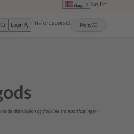
No
En
Norge
Prisforespørsel
Login
Meny
gods
kende distribusjon og fleksible transportløsninger
-