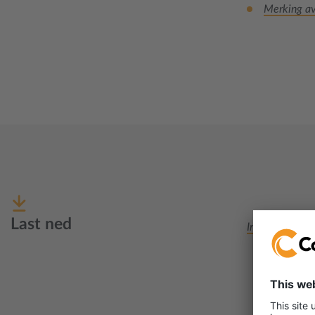
Merking av
Last ned
Incoterms