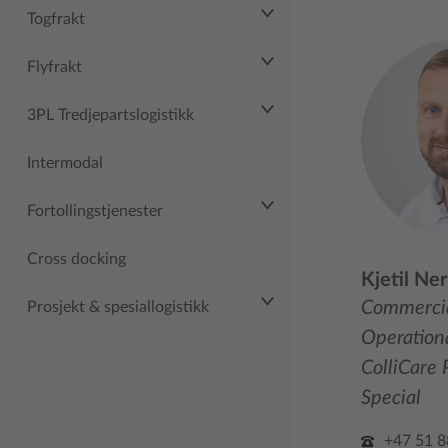
Togfrakt
Flyfrakt
3PL Tredjepartslogistikk
Intermodal
Fortollingstjenester
Cross docking
Kjetil Ne
Commerci
Prosjekt & spesiallogistikk
Operation
ColliCare 
Special
+47 51 8