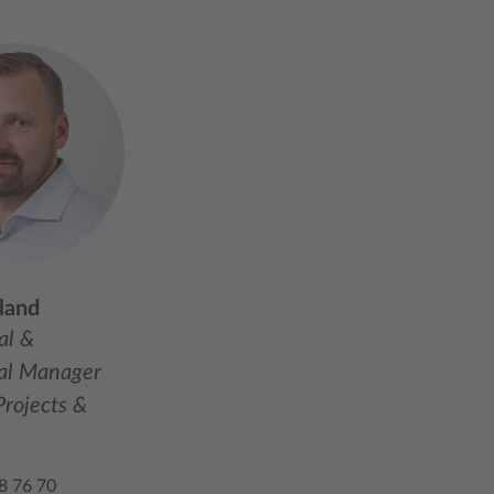
rland
al &
al Manager
Projects &
8 76 70