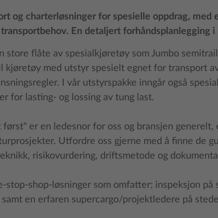
ort og charterløsninger for spesielle oppdrag, med 
transportbehov. En detaljert forhåndsplanlegging i 
en store flåte av spesialkjøretøy som Jumbo semitraile
ll kjøretøy med utstyr spesielt egnet for transport 
sningsregler. I vår utstyrspakke inngår også spesial
r for lasting- og lossing av tung last.
 først" er en ledesnor for oss og bransjen generelt, 
turprosjekter. Utfordre oss gjerne med å finne de gu
teknikk, risikovurdering, driftsmetode og dokumenta
e-stop-shop-løsninger som omfatter; inspeksjon på s
, samt en erfaren supercargo/projektledere på stede