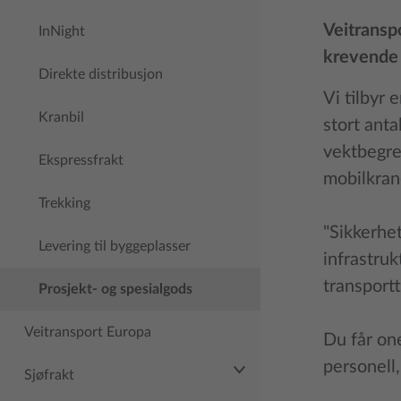
Veitransp
InNight
krevende 
Direkte distribusjon
Vi tilbyr 
Kranbil
stort anta
vektbegren
Ekspressfrakt
mobilkrane
Trekking
"Sikkerhet
Levering til byggeplasser
infrastruk
transport
Prosjekt- og spesialgods
Veitransport Europa
Du får on
personell
Sjøfrakt