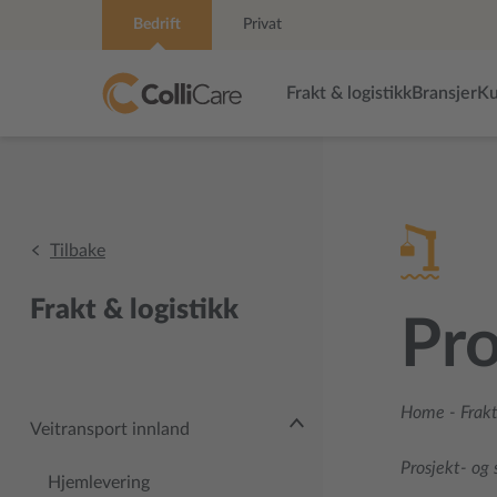
Bedrift
Privat
Frakt & logistikk
Bransjer
Ku
Tilbake
Frakt & logistikk
Pro
Home
-
Frakt
Veitransport innland
Prosjekt- og 
Hjemlevering