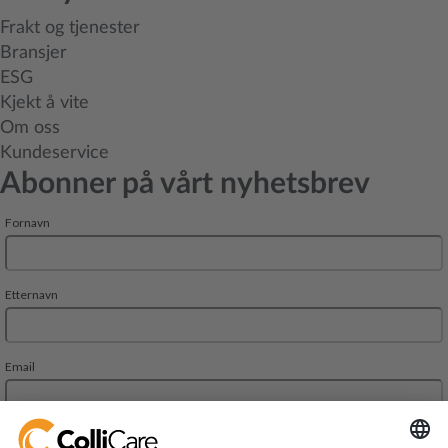
Frakt og tjenester
Bransjer
ESG
Kjekt å vite
Om oss
Kundeservice
Abonner på vårt nyhetsbrev