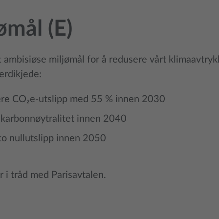
ømål (E)
t ambisiøse miljømål for å redusere vårt klimaavtry
erdikjede:
re CO₂e-utslipp med 55 % innen 2030
karbonnøytralitet innen 2040
o nullutslipp innen 2050
r i tråd med Parisavtalen.