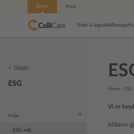
Bedrift
Privat
Frakt & logistikk
Bransjer
Ku
ES
Tilbake
ESG
Home
-
ESG –
Vi er forp
Miljø
Målene gj
ESG-mål