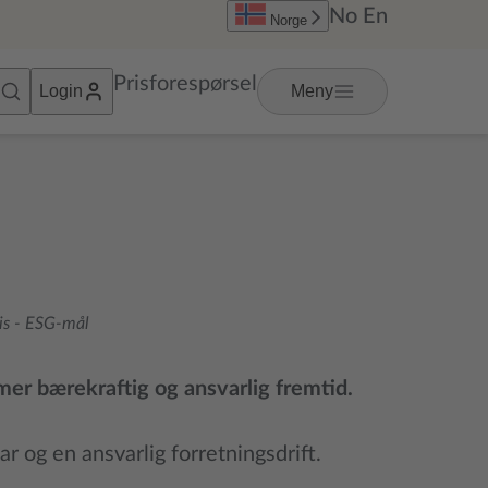
No
En
Norge
Prisforespørsel
Login
Meny
is
-
ESG-mål
 mer bærekraftig og ansvarlig fremtid.
 og en ansvarlig forretningsdrift.