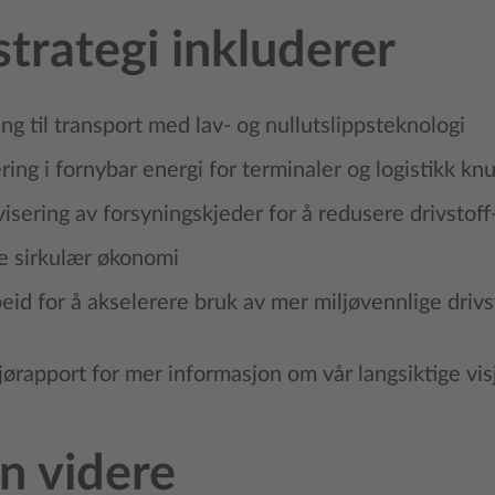
strategi inkluderer
g til transport med lav- og nullutslippsteknologi
ring i fornybar energi for terminaler og logistikk k
visering av forsyningskjeder for å redusere drivstoff
 sirkulær økonomi
id for å akselerere bruk av mer miljøvennlige drivs
jørapport for mer informasjon om vår langsiktige vis
n videre