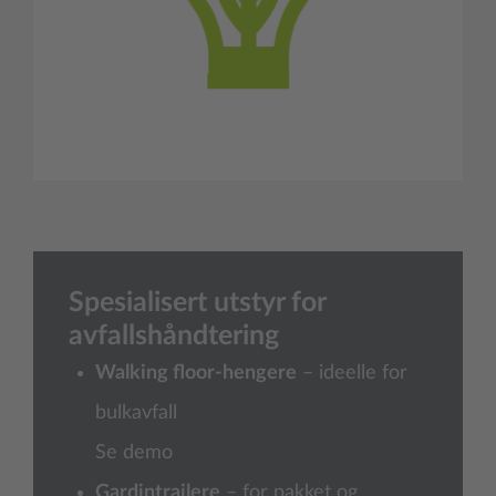
Spesialisert utstyr for
avfallshåndtering
Walking floor-hengere
– ideelle for
bulkavfall
Se demo
Gardintrailere
– for pakket og