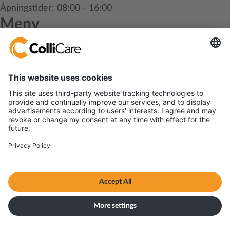
Åpningstider: 08:00 - 16:00
Meny
Frakt og tjenester
Bransjer
ESG
Kjekt å vite
Om oss
Kundeservice
Abonner på vårt nyhetsbrev