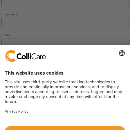
Deliveien 10
1540 Vestby
VAT/Org.: 926320432