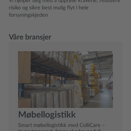
Vi hjelper deg med å oppfylle kravene, redusere
risiko og sikre best mulig flyt i hele
forsyningskjeden
Våre bransjer
Møbellogistikk
Smart møbellogistikk med ColliCare –