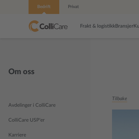
Bedrift
Privat
Frakt & logistikk
Bransjer
Ku
Om oss
Tilbake
Avdelinger i ColliCare
ColliCare USP'er
Karriere