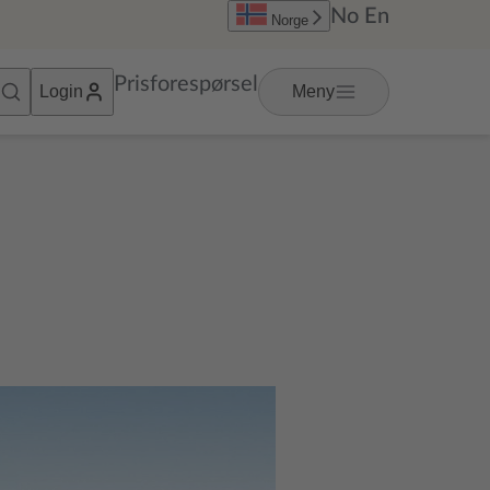
No
En
Norge
Prisforespørsel
Login
Meny