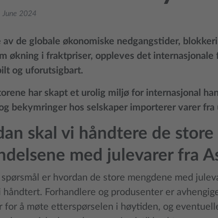
. June 2024
 av de globale økonomiske nedgangstider, blokker
m økning i fraktpriser, oppleves det internasjonale
lt og uforutsigbart.
orene har skapt et urolig miljø for internasjonal ha
og bekymringer hos selskaper importerer varer fra 
an skal vi håndtere de store
ndelsene med julevarer fra A
t spørsmål er hvordan de store mengdene med jule
li håndtert. Forhandlere og produsenter er avhengige
 for å møte etterspørselen i høytiden, og eventuelle