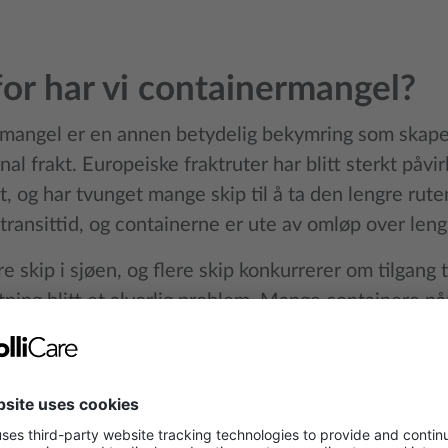
.
or har vi containermangel?
mangel er en annen betydelig bekymring som skaper
nal frakt. Europeiske fraktruter har blitt sterkt påvir
 og har tvunget mange skip til å ta den lengre rute
 transittid, og containerne er ute av omløp over len
re skip i sjøen, og flere skip konkurrerer om tilgang 
ning blitt et alvorlig problem. Mange containere når 
sessteder i tide, noe som forverrer problemet med 
ikke bare en logistisk utfordring, men også en økono
nadene og forstyrrer forsyningskjedene.