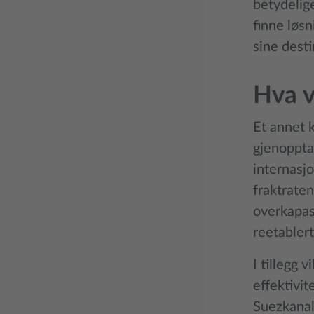
betydelig
finne løs
sine dest
Hva v
Et annet 
gjenopptar
internasjo
fraktraten
overkapasi
reetablert
I tillegg 
effektivit
Suezkanale