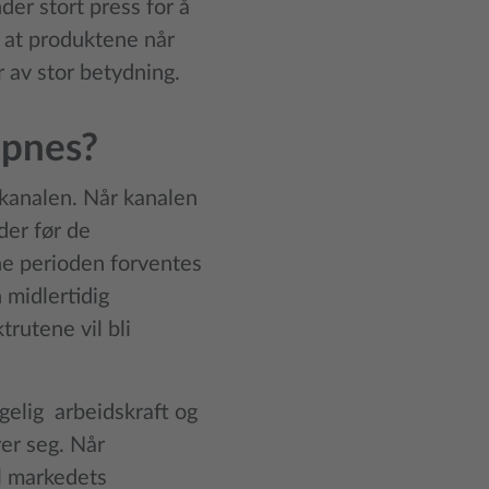
er stort press for å
e at produktene når
 av stor betydning.
åpnes?
zkanalen. Når kanalen
der før de
nne perioden forventes
 midlertidig
rutene vil bli
ngelig arbeidskraft og
rer seg. Når
il markedets