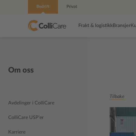
Bedrift
Privat
Frakt & logistikk
Bransjer
Ku
Om oss
Tilbake
Avdelinger i ColliCare
ColliCare USP'er
Karriere