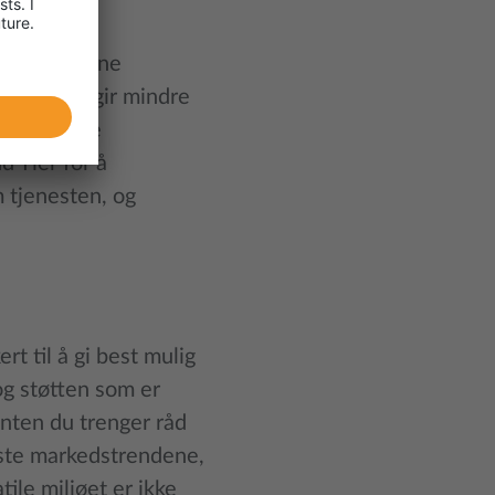
 det?
 frakt. Denne
rioritet, gir mindre
 med akutte
 Tier for å
m tjenesten, og
t til å gi best mulig
 og støtten som er
nten du trenger råd
yeste markedstrendene,
tile miljøet er ikke