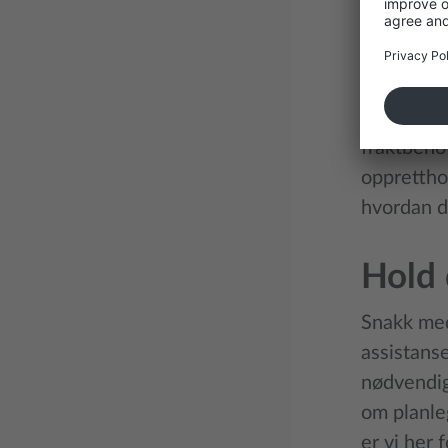
Diamo
Diamond Ti
Premium tj
forsinkels
fraktbeho
oppretthol
hvordan de
Hold 
Snakk med 
assistanse
nødvendig
om planleg
er vi her 