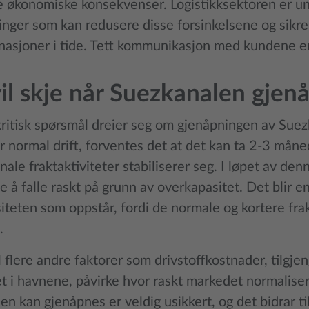
e økonomiske konsekvenser. Logistikksektoren er und
ninger som kan redusere disse forsinkelsene og sikr
inasjoner i tide. Tett kommunikasjon med kundene er
il skje når Suezkanalen gjen
kritisk spørsmål dreier seg om gjenåpningen av Sue
 normal drift, forventes det at det kan ta 2-3 måne
nale fraktaktiviteter stabiliserer seg. I løpet av de
e å falle raskt på grunn av overkapasitet. Det blir en
teten som oppstår, fordi de normale og kortere frakt
.
vil flere andre faktorer som drivstoffkostnader, tilgje
et i havnene, påvirke hvor raskt markedet normalise
n kan gjenåpnes er veldig usikkert, og det bidrar t