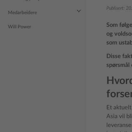
Publisert:
20
Medarbeidere
Som følge
Will Power
og voldso
som ustabi
Disse fakt
spørsmål 
Hvord
forse
Et aktuel
Asia vil b
leveranser