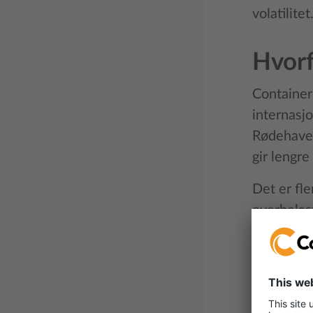
volatilitet
Hvorf
Container
internasjo
Rødehavet,
gir lengre
Det er fle
overbelast
opprinnel
Dette er 
fraktkost