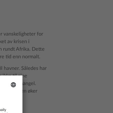
 vanskeligheter for
ket av krisen i
n rundt Afrika. Dette
gre tid enn normalt.
til havner. Således har
ikke til sine
containermangel.
misk, da den øker