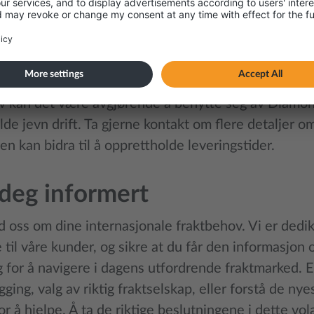
nd Tier – hvorfor, og hva er
er er et gebyr som fraktselskaper tar for prioritert
enesten sikrer at varer transporteres med høyeste p
er og gir mer pålitelige leveringstider. For bedrifter
v kan det være avgjørende å benytte seg av Diamond
de jevn drift. Ta gjerne kontakt om flere detaljer o
n kan bidra til å opprettholde leveringstider.
deg informert
oss om dine internasjonale fraktbehov. Vi er dediker
 til våre kunder, og sikre at du får den informasjon
 for å navigere i dagens utfordrende fraktmarked. E
ging, valg av riktig fraktselskap, eller forstå de n
for å hjelpe. Å ta de riktige beslutningene i dette vola