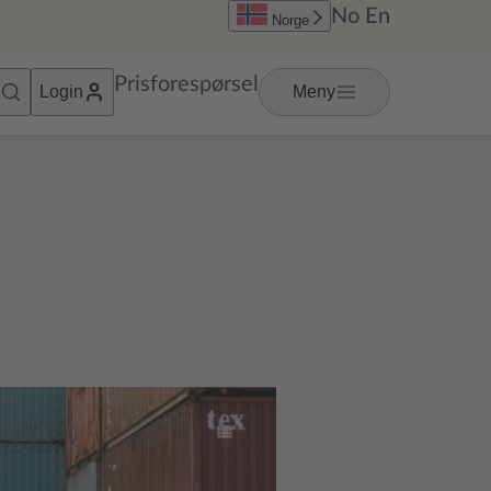
No
En
Norge
Prisforespørsel
Login
Meny